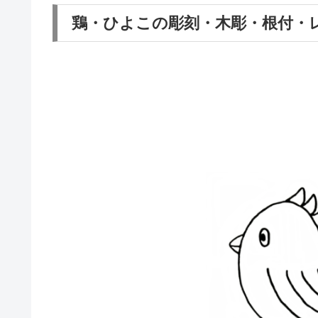
鶏・ひよこの彫刻・木彫・根付・