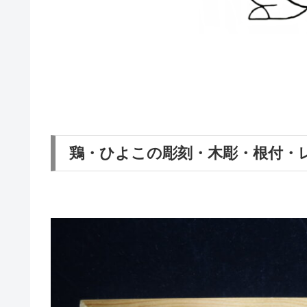
鶏・ひよこの彫刻・木彫・根付・