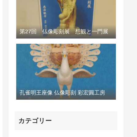
第27回 仏像彫刻展 想観と一門展
孔雀明王座像 仏像彫刻 彩宏圓工房
カテゴリー