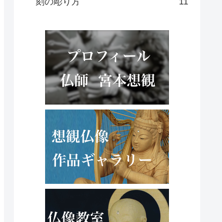
刻の彫り方
11