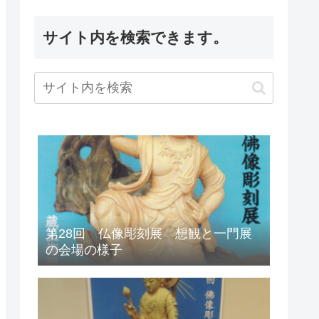
サイト内を検索できます。
第28回 仏像彫刻展 想観と一門展
の会場の様子