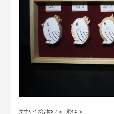
実寸サイズは横2.7㎝ 縦4.0㎝