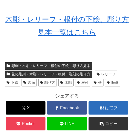
木彫・レリーフ・根付の下絵、彫り方
見本一覧はこちら
彫刻・木彫・レリーフ・根付の下絵、彫り方見本
花の彫刻・木彫・レリーフ・根付・彫刻の彫り方
レリーフ
下絵
図面
彫り方
木彫
根付
椿
順番
シェアする
X
Facebook
はてブ
Pocket
LINE
コピー