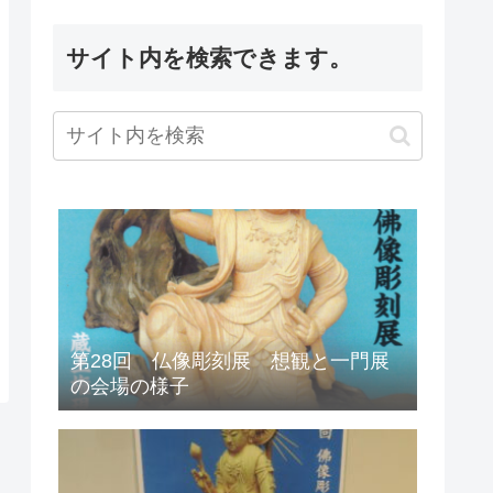
サイト内を検索できます。
第28回 仏像彫刻展 想観と一門展
の会場の様子