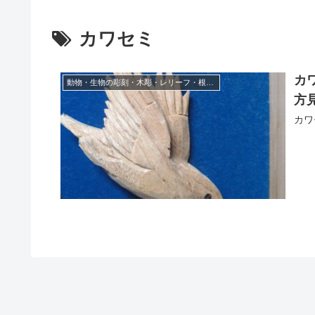
カワセミ
カ
動物・生物の彫刻・木彫・レリーフ・根付・彫刻の彫り方
方
カワ