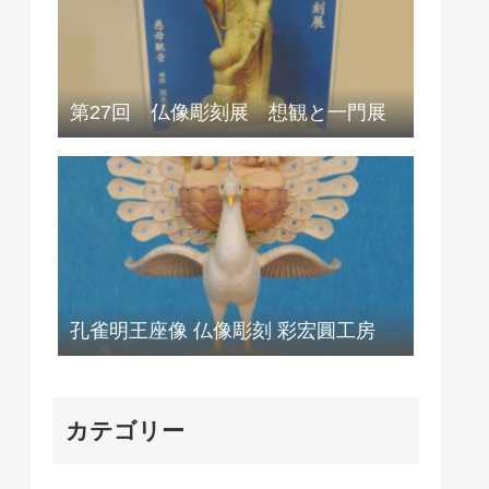
第27回 仏像彫刻展 想観と一門展
孔雀明王座像 仏像彫刻 彩宏圓工房
カテゴリー