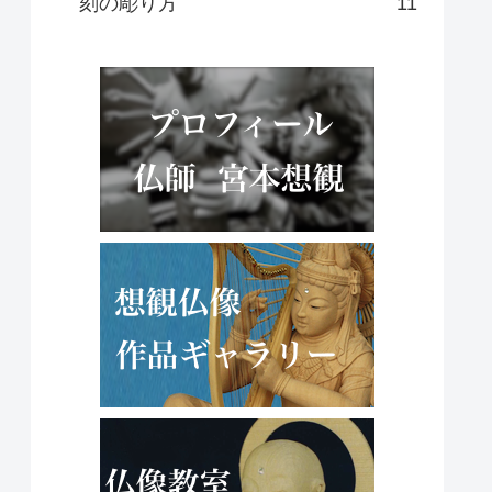
刻の彫り方
11