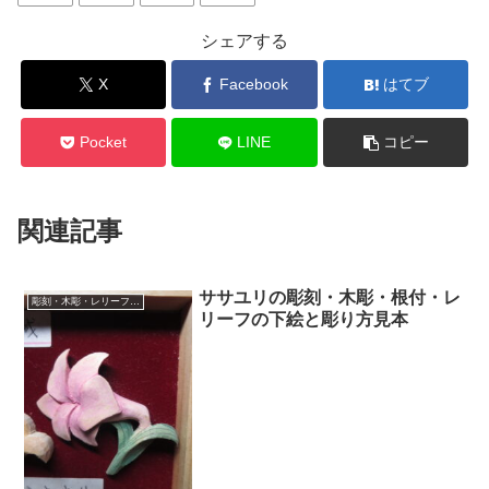
シェアする
X
Facebook
はてブ
Pocket
LINE
コピー
関連記事
ササユリの彫刻・木彫・根付・レ
彫刻・木彫・レリーフ・根付の下絵、彫り方見本
リーフの下絵と彫り方見本