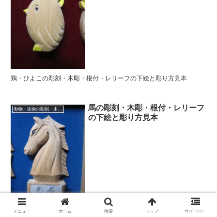
鶏・ひよこの彫刻・木彫・根付・レリーフの下絵と彫り方見本
馬の彫刻・木彫・根付・レリーフ
動物・生物の彫刻・木彫・レリーフ・根付・彫刻の彫り方
の下絵と彫り方見本
メニュー
ホーム
検索
トップ
サイドバー
馬の彫刻・木彫・根付・レリーフの下絵と彫り方見本