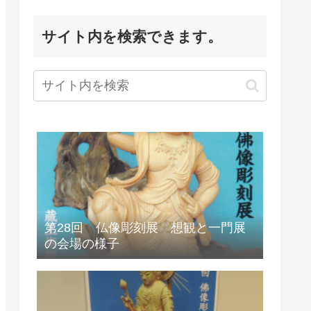
サイト内を検索できます。
第28回 仏像彫刻展 想観と一門展
の会場の様子