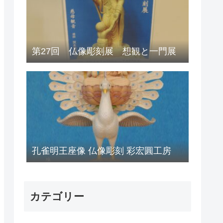
第27回 仏像彫刻展 想観と一門展
孔雀明王座像 仏像彫刻 彩宏圓工房
カテゴリー