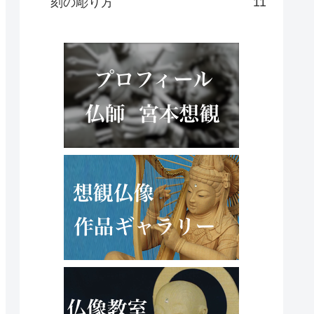
刻の彫り方
11