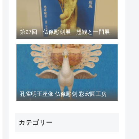
第27回 仏像彫刻展 想観と一門展
孔雀明王座像 仏像彫刻 彩宏圓工房
カテゴリー