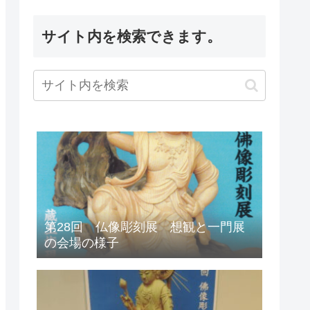
サイト内を検索できます。
第28回 仏像彫刻展 想観と一門展
の会場の様子