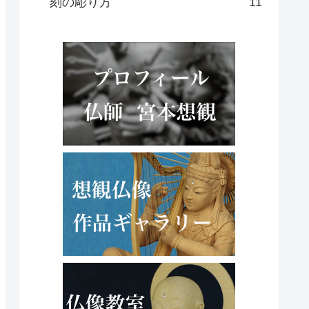
刻の彫り方
11